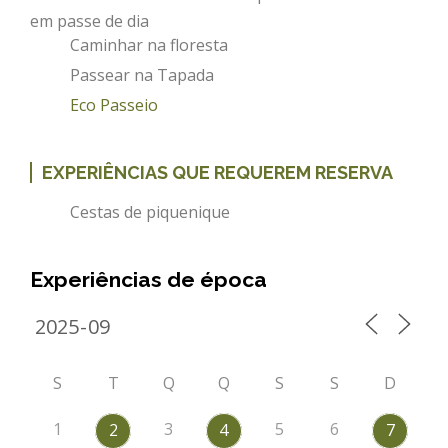
em passe de dia
REACT
Caminhar na floresta
Turismo acessível- Programa valorizar
Passear na Tapada
Eco Passeio
EXPERIÊNCIAS QUE REQUEREM RESERVA
Cestas de piquenique
Experiências de época
S
T
Q
Q
S
S
D
1
3
5
6
2
4
7