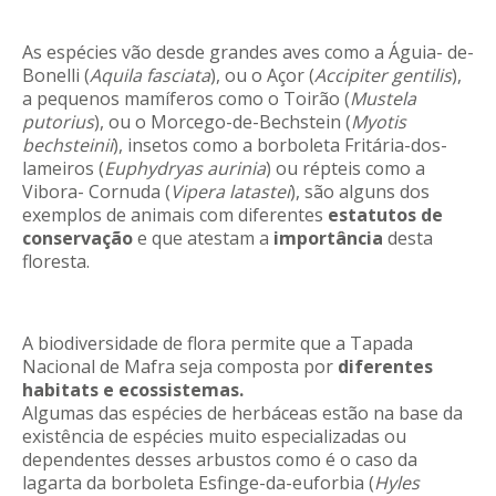
As espécies vão desde grandes aves como a Águia- de-
Bonelli (
Aquila fasciata
), ou o Açor (
Accipiter gentilis
),
a pequenos mamíferos como o Toirão (
Mustela
putorius
), ou o Morcego-de-Bechstein (
Myotis
bechsteinii
), insetos como a borboleta Fritária-dos-
lameiros (
Euphydryas aurinia
) ou répteis como a
Vibora- Cornuda (
Vipera latastei
), são alguns dos
exemplos de animais com diferentes
estatutos de
conservação
e que atestam a
importância
desta
floresta.
A biodiversidade de flora permite que a Tapada
Nacional de Mafra seja composta por
diferentes
habitats e ecossistemas.
Algumas das espécies de herbáceas estão na base da
existência de espécies muito especializadas ou
dependentes desses arbustos como é o caso da
lagarta da borboleta Esfinge-da-euforbia (
Hyles