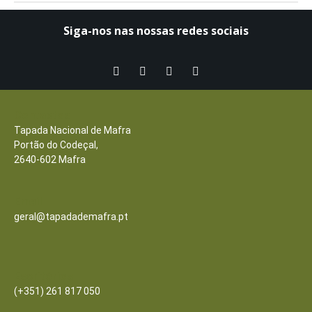
Siga-nos nas nossas redes sociais​
Contactos
Tapada Nacional de Mafra
Portão do Codeçal,
2640-602 Mafra
Email
geral@tapadademafra.pt
Escritórios
(+351) 261 817 050