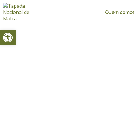
Quem somo
Open toolbar
Home
Projeto Turismo acessível- Programa valoriza