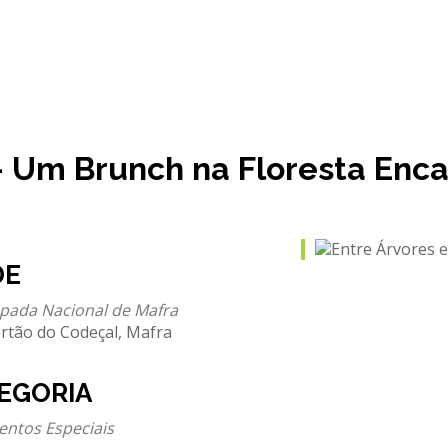
— Um Brunch na Floresta Enc
DE
pada Nacional de Mafra
rtão do Codeçal, Mafra
EGORIA
entos Especiais