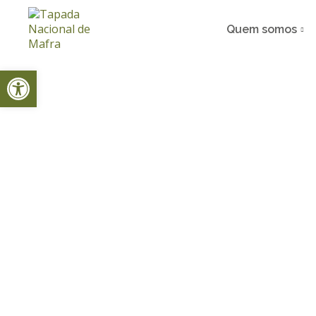
Quem somos
Open toolbar
Home
Event
Entre Árvores e Sabores — Um Brunc