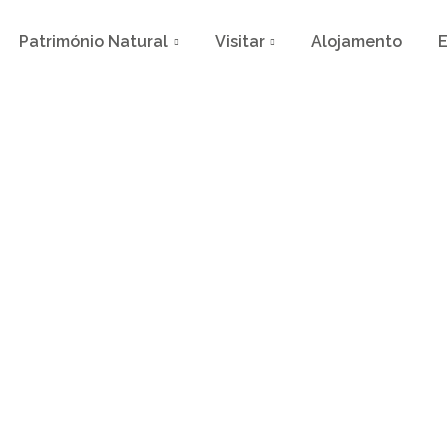
Património Natural
Visitar
Alojamento
E
h na Floresta Encantada