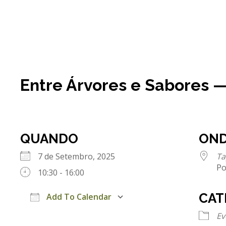
Entre Árvores e Sabores 
QUANDO
ON
7 de Setembro, 2025
Ta
Po
10:30 - 16:00
CAT
Add To Calendar
Download ICS
Google Calendar
iCalendar
Office 365
Outlook Live
Ev