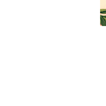
os nas nossas redes sociais
Receba as nossas notícias
Subscreva a nossa mailing list para
receber mais informações sobre a
Tapada Nacional de Mafra no seu e-
mail.
hamadas para