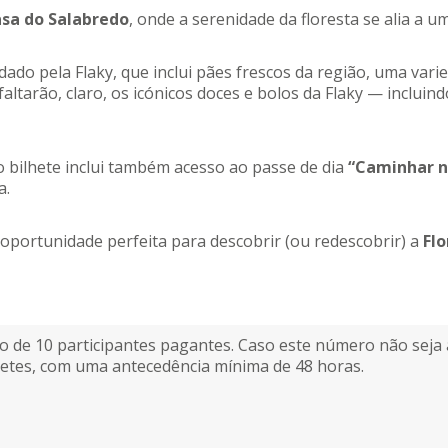
asa do Salabredo
, onde a serenidade da floresta se alia a um
do pela Flaky, que inclui pães frescos da região, uma vari
faltarão, claro, os icónicos doces e bolos da Flaky — inclui
bilhete inclui também acesso ao passe de dia
“Caminhar n
a.
a oportunidade perfeita para descobrir (ou redescobrir) a
Fl
o de 10 participantes pagantes. Caso este número não seja a
hetes, com uma antecedência mínima de 48 horas.