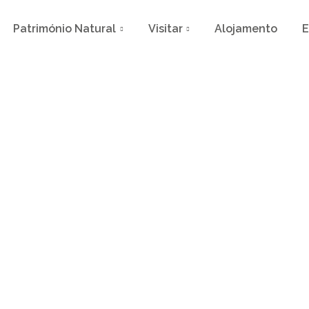
Património Natural
Visitar
Alojamento
E
os Senhores do Céu