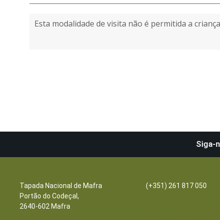
Esta modalidade de visita não é permitida a crian
Siga-n
Contactos
Escritórios
Tapada Nacional de Mafra
(+351) 261 817 050
Portão do Codeçal,
2640-602 Mafra
Bilheteira/Loja: