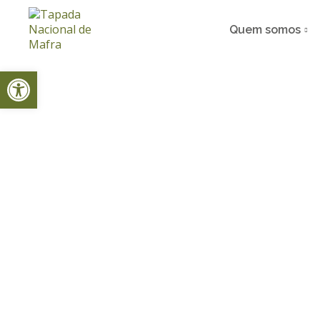
Quem somos
Open toolbar
Home
Event
Olhar Selvagem – Um Encontro com 