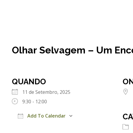
Olhar Selvagem – Um Enc
QUANDO
O
11 de Setembro, 2025
9:30 - 12:00
CA
Add To Calendar
Download ICS
Google Calendar
iCalendar
Office 365
Outlook Live