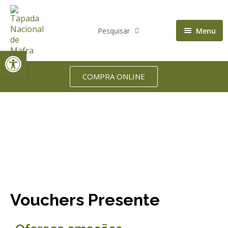
Pesquisar
Menu
Open toolbar
Quem somos
Património Natural
Sobre nós
COMPRA ONLINE
Visitar
Órgãos de Gestão
Biodiversidade
Alojamento
Missão
A Floresta
Ofereça experiências
Home
Vouchers Presente
Eventos
Documentos oficiais
Escolas
História
Famílias
Empresas
Imprensa
Seniores
Produções Audiovisuais
Programa Atual
Vouchers Presente
Notícias
Operador turístico
Casamentos / Cerimónias
Horários das visitas
Projetos apoiados
Festas de aniversário