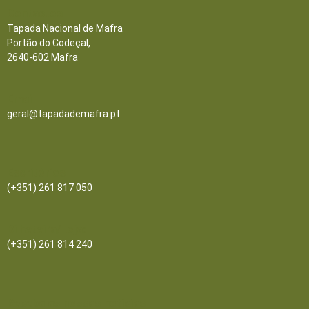
Contactos
Tapada Nacional de Mafra
Portão do Codeçal,
2640-602 Mafra
Email
geral@tapadademafra.pt
Escritórios
(+351) 261 817 050
Bilheteira/Loja:
(+351) 261 814 240
Receba as nossas notícias