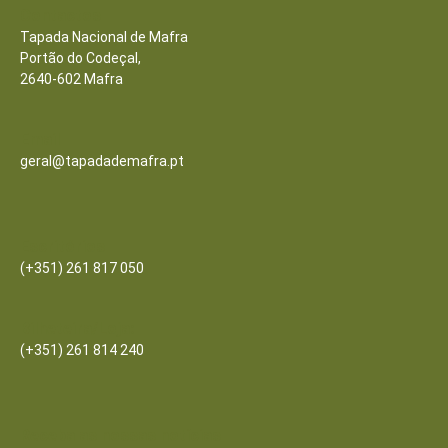
Contactos
Tapada Nacional de Mafra
Portão do Codeçal,
2640-602 Mafra
Email
geral@tapadademafra.pt
Escritórios
(+351) 261 817 050
Bilheteira/Loja:
(+351) 261 814 240
Receba as nossas notícias