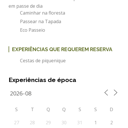
em passe de dia
REACT
Caminhar na floresta
Turismo acessível- Programa valorizar
Passear na Tapada
Eco Passeio
EXPERIÊNCIAS QUE REQUEREM RESERVA
Cestas de piquenique
Experiências de época
S
T
Q
Q
S
S
D
27
28
29
30
31
1
2