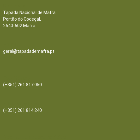
Contactos
Tapada Nacional de Mafra
Portão do Codeçal,
2640-602 Mafra
Email
geral@tapadademafra.pt
Escritórios
(+351) 261 817 050
Bilheteira/Loja:
(+351) 261 814 240
Receba as nossas notícias