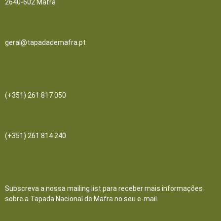
2640-602 Mafra
Email
geral@tapadademafra.pt
Escritórios
(+351) 261 817 050
Bilheteira/Loja:
(+351) 261 814 240
Receba as nossas notícias
Subscreva a nossa mailing list para receber mais informações
sobre a Tapada Nacional de Mafra no seu e-mail.