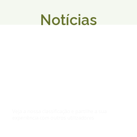
Notícias
O que dizem de nós no
google
Veja a nossa classificação e partilhe a sua
experiência com outros utilizadores