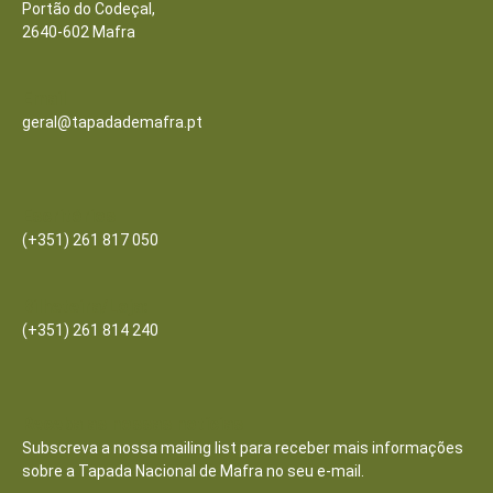
Portão do Codeçal,
2640-602 Mafra
Email
geral@tapadademafra.pt
Escritórios
(+351) 261 817 050
Bilheteira/Loja:
(+351) 261 814 240
Receba as nossas notícias
Subscreva a nossa mailing list para receber mais informações
sobre a Tapada Nacional de Mafra no seu e-mail.