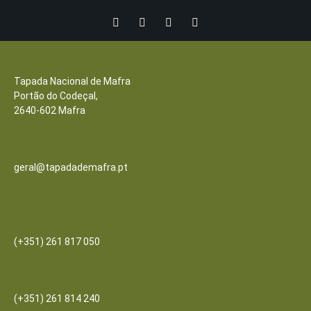
Contactos
Tapada Nacional de Mafra
Portão do Codeçal,
2640-602 Mafra
Email
geral@tapadademafra.pt
Escritórios
(+351) 261 817 050
Bilheteira/Loja:
(+351) 261 814 240