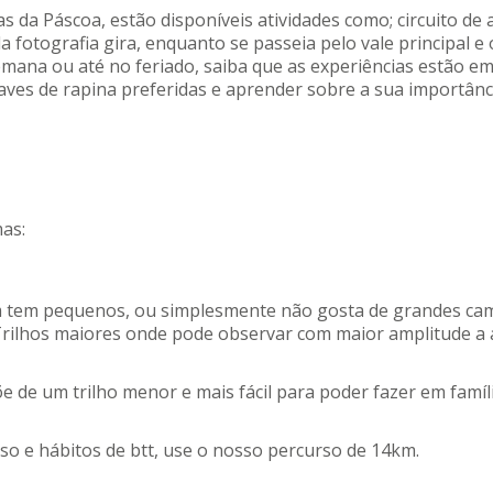
s da Páscoa, estão disponíveis atividades como; circuito de a
ela fotografia gira, enquanto se passeia pelo vale principal 
emana ou até no feriado, saiba que as experiências estão em
s aves de rapina preferidas e aprender sobre a sua importân
as:
em tem pequenos, ou simplesmente não gosta de grandes ca
Trilhos maiores onde pode observar com maior amplitude a á
õe de um trilho menor e mais fácil para poder fazer em famíli
sso e hábitos de btt, use o nosso percurso de 14km.