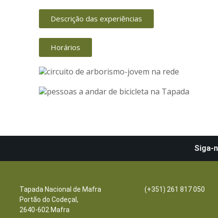
Descrição das experiências
Horários
Siga-n
Contactos
Escritórios
Tapada Nacional de Mafra
(+351) 261 817 050
Portão do Codeçal,
2640-602 Mafra