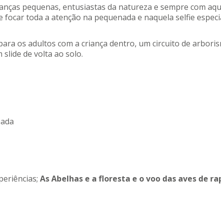
anças pequenas, entusiastas da natureza e sempre com aqu
e focar toda a atenção na pequenada e naquela selfie especia
ara os adultos com a criança dentro, um circuito de arbori
lide de volta ao solo.
pada
periências;
As Abelhas e a floresta e o voo das aves de ra