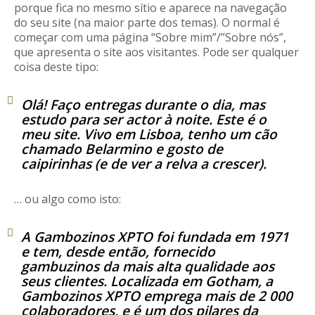
porque fica no mesmo sítio e aparece na navegação
REACT
do seu site (na maior parte dos temas). O normal é
começar com uma página “Sobre mim”/”Sobre nós”,
Turismo acessível- Programa valorizar
que apresenta o site aos visitantes. Pode ser qualquer
coisa deste tipo:
Olá! Faço entregas durante o dia, mas
estudo para ser actor à noite. Este é o
meu site. Vivo em Lisboa, tenho um cão
chamado Belarmino e gosto de
caipirinhas (e de ver a relva a crescer).
… ou algo como isto:
A Gambozinos XPTO foi fundada em 1971
e tem, desde então, fornecido
gambuzinos da mais alta qualidade aos
seus clientes. Localizada em Gotham, a
Gambozinos XPTO emprega mais de 2 000
colaboradores, e é um dos pilares da