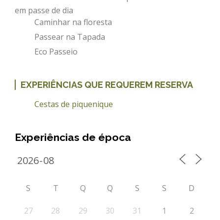
em passe de dia
REACT
Caminhar na floresta
Turismo acessível- Programa valorizar
Passear na Tapada
Eco Passeio
EXPERIÊNCIAS QUE REQUEREM RESERVA
Cestas de piquenique
Experiências de época
S
T
Q
Q
S
S
D
27
28
29
30
31
1
2