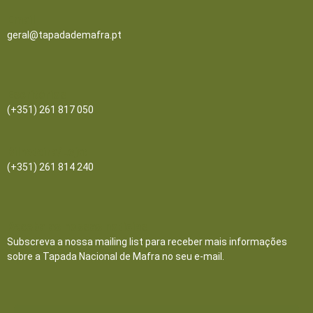
Email
geral@tapadademafra.pt
Escritórios
(+351) 261 817 050
Bilheteira/Loja:
(+351) 261 814 240
Receba as nossas notícias
Subscreva a nossa mailing list para receber mais informações
sobre a Tapada Nacional de Mafra no seu e-mail.