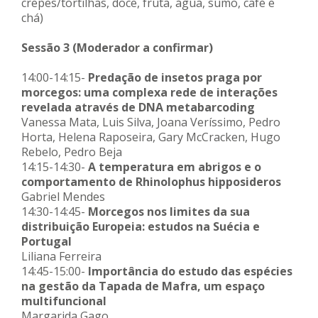
crepes/tortilhas, doce, fruta, água, sumo, café e
chá)
Sessão 3 (Moderador a confirmar)
14:00-14:15-
Predação de insetos praga por
morcegos: uma complexa rede de interações
revelada através de DNA metabarcoding
Vanessa Mata, Luis Silva, Joana Veríssimo, Pedro
Horta, Helena Raposeira, Gary McCracken, Hugo
Rebelo, Pedro Beja
14:15-14:30-
A temperatura em abrigos e o
comportamento de Rhinolophus
hipposideros
Gabriel Mendes
14:30-14:45-
Morcegos nos limites da sua
distribuição Europeia: estudos na Suécia e
Portugal
Liliana Ferreira
14:45-15:00-
Importância do estudo das espécies
na gestão da Tapada de Mafra, um espaço
multifuncional
Margarida Gago