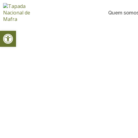
Quem somo
Open toolbar
Home
Experiências de época
Tags
yoganaflores