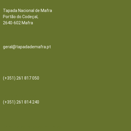
Contactos
Tapada Nacional de Mafra
Portão do Codeçal,
2640-602 Mafra
Email
geral@tapadademafra.pt
Escritórios
(+351) 261 817 050
Bilheteira/Loja:
(+351) 261 814 240
Receba as nossas notícias