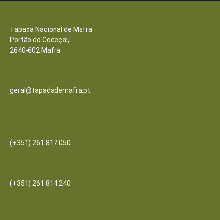
Contactos
Tapada Nacional de Mafra
Portão do Codeçal,
2640-602 Mafra
Email
geral@tapadademafra.pt
Escritórios
(+351) 261 817 050
Bilheteira/Loja:
(+351) 261 814 240