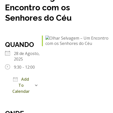
REACT
Encontro com os
Turismo acessível- Programa valorizar
Senhores do Céu
QUANDO
28 de Agosto,
2025
9:30 - 12:00
Add
To
Calendar
Download ICS
Google Calendar
iCalendar
Office 365
Outlook Live