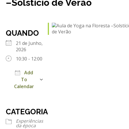
–Solstício de Verão
REACT
Turismo acessível- Programa valorizar
QUANDO
21 de Junho,
2026
10:30 - 12:00
Add
To
Calendar
Download ICS
Google Calendar
iCalendar
Office 365
Outlook Live
CATEGORIA
Experiências
da época