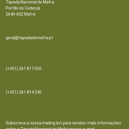
Tapada Nacional de Mafra
Portão do Codeçal,
2640-602 Mafra
Email
geral@tapadademafra.pt
Escritórios
(+351) 261 817 050
Bilheteira/Loja:
(+351) 261 814 240
Receba as nossas notícias
Subscreva a nossa mailing list para receber mais informações
sobre a Tapada Nacional de Mafra no seu e-mail.