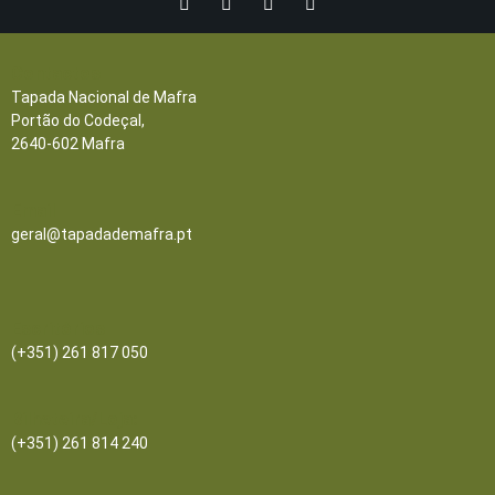
Contactos
Tapada Nacional de Mafra
Portão do Codeçal,
2640-602 Mafra
Email
geral@tapadademafra.pt
Escritórios
(+351) 261 817 050
Bilheteira/Loja:
(+351) 261 814 240