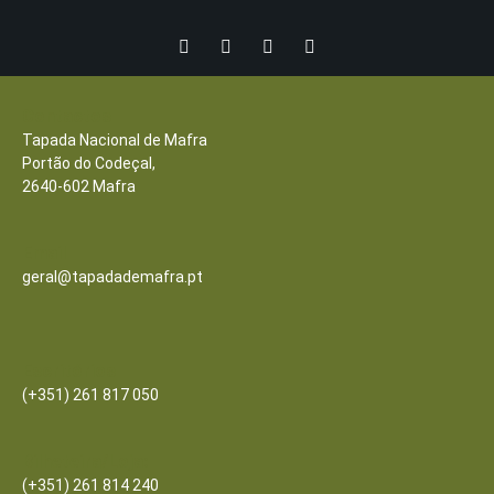
REACT
Turismo acessível- Programa valorizar
Contactos
Tapada Nacional de Mafra
Portão do Codeçal,
2640-602 Mafra
Email
geral@tapadademafra.pt
Escritórios
(+351) 261 817 050
Bilheteira/Loja:
(+351) 261 814 240