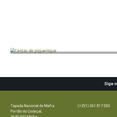
Cestas de piquenique
Siga-n
Contactos
Escritórios
Tapada Nacional de Mafra
(+351) 261 817 050
Portão do Codeçal,
2640-602 Mafra