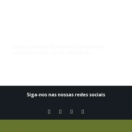
O que dizem de nós no
google
Veja a nossa classificação e partilhe a sua
experiência com outros utilizadores
Siga-nos nas nossas redes sociais​
Contactos