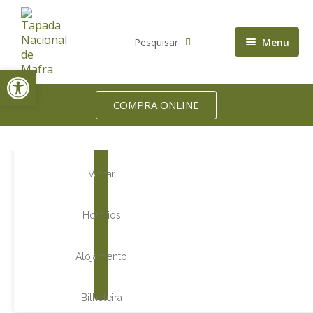
Pesquisar
Menu
Open toolbar
Accommodation
Biodiversity
COMPRA ONLINE
Who we are
Visitar
Horários
Alojamento
Bilheteira