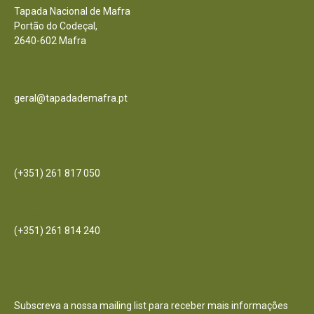
Tapada Nacional de Mafra
Portão do Codeçal,
2640-602 Mafra
Email
geral@tapadademafra.pt
Escritórios
(+351) 261 817 050
Bilheteira/Loja:
(+351) 261 814 240
Receba as nossas notícias
Subscreva a nossa mailing list para receber mais informações