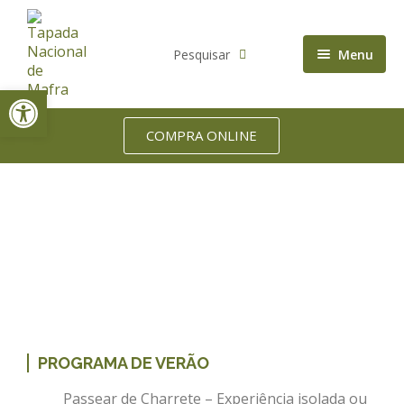
Pesquisar
Menu
Open toolbar
Accommodation
Biodiversity
COMPRA ONLINE
Who we are
Home
Service
Bees in Sight
PROGRAMA DE VERÃO
Passear de Charrete – Experiência isolada ou