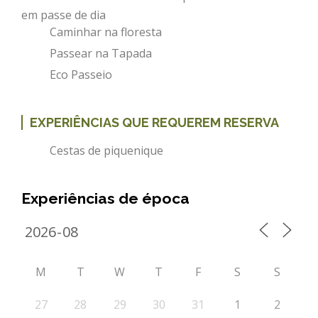
em passe de dia
Caminhar na floresta
Passear na Tapada
Eco Passeio
EXPERIÊNCIAS QUE REQUEREM RESERVA
Cestas de piquenique
Experiências de época
M
T
W
T
F
S
S
27
28
29
30
31
1
2