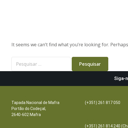
It seems we can’t find what you’re looking for. Perhap
Siga-n
Contactos
Escritórios
Tapada Nacional de Mafra
(+351) 261 817 050
Portão do Codeçal,
2640-602 Mafra
Bilheteira/Loja:
(+351) 261 814 240 (C